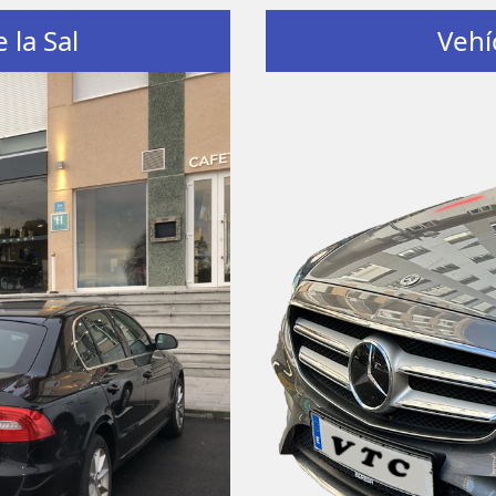
 la Sal
Vehí