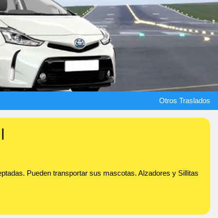
Otros Traslados
l
ptadas. Pueden transportar sus mascotas. Alzadores y Sillitas