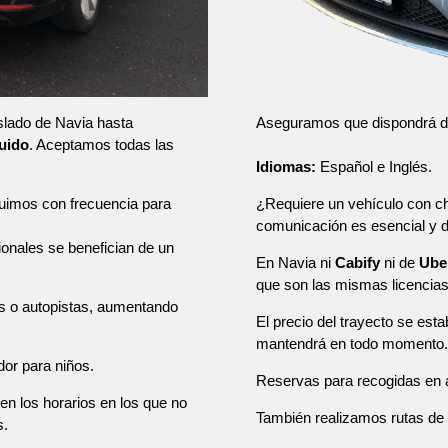
Aseguramos que dispondrá de u
aslado de Navia hasta
luido
. Aceptamos todas las
Idiomas:
Español e Inglés.
¿Requiere un vehículo con ch
tuimos con frecuencia para
comunicación es esencial y
sionales se benefician de un
En Navia ni
Cabify
ni de
Ube
que son las mismas licencia
as o autopistas, aumentando
El precio del trayecto se esta
mantendrá en todo momento.
dor para niños.
Reservas para recogidas en a
en los horarios en los que no
También realizamos rutas de u
s.