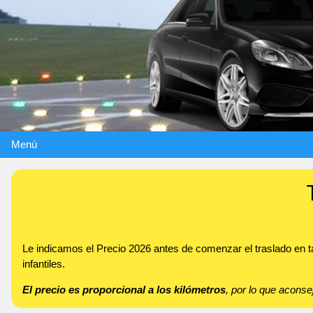
Menú
Le indicamos el Precio 2026 antes de comenzar el traslado en 
infantiles.
El precio es proporcional a los kilómetros
, por lo que acon