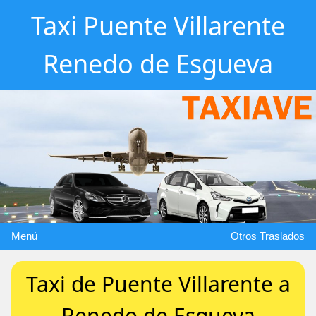
Taxi Puente Villarente
Renedo de Esgueva
Menú
Otros Traslados
Taxi de Puente Villarente a
Renedo de Esgueva