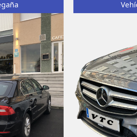
Degaña
Vehí