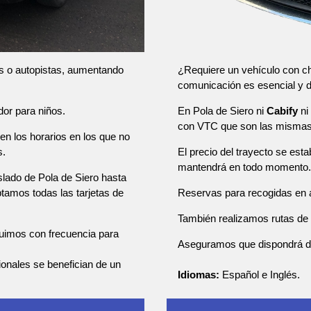
¿Requiere un vehículo con ch
as o autopistas, aumentando
comunicación es esencial y
En Pola de Siero ni
Cabify
ni
dor para niños.
con VTC que son las mismas 
en los horarios en los que no
El precio del trayecto se esta
s.
mantendrá en todo momento.
slado de Pola de Siero hasta
Reservas para recogidas en a
ptamos todas las tarjetas de
También realizamos rutas de u
tuimos con frecuencia para
Aseguramos que dispondrá de u
sionales se benefician de un
Idiomas:
Español e Inglés.