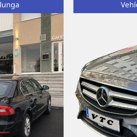
olunga
Vehí