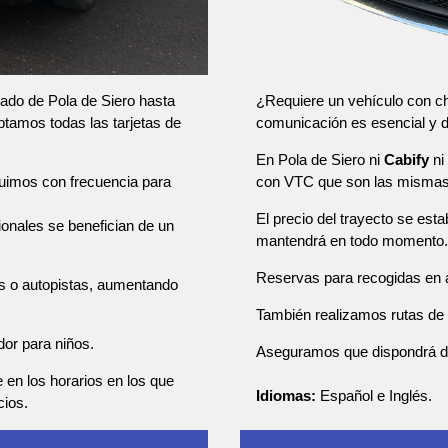
¿Requiere un vehículo con ch
lado de Pola de Siero hasta
comunicación es esencial y
ptamos todas las tarjetas de
En Pola de Siero ni
Cabify
ni
con VTC que son las mismas 
tuimos con frecuencia para
El precio del trayecto se esta
sionales se benefician de un
mantendrá en todo momento.
Reservas para recogidas en a
as o autopistas, aumentando
También realizamos rutas de u
dor para niños.
Aseguramos que dispondrá de u
e en los horarios en los que
Idiomas:
Español e Inglés.
cios.