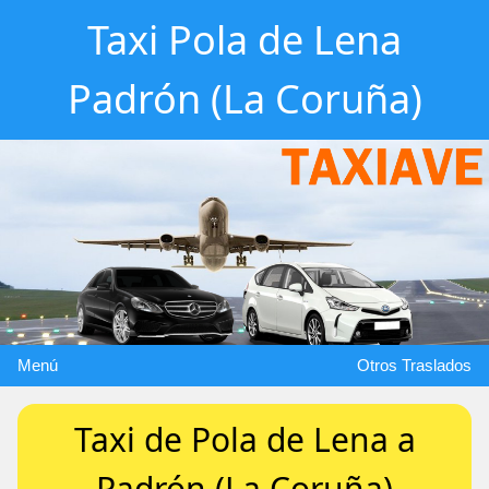
Taxi Pola de Lena
Padrón (La Coruña)
Menú
Otros Traslados
Taxi de Pola de Lena a
Padrón (La Coruña)