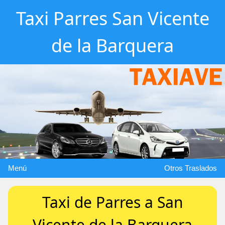
Taxi Parres San Vicente
de la Barquera
Menú
Otros Traslados
Taxi de Parres a San
Vicente de la Barquera