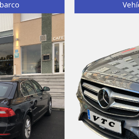
 barco
Vehí