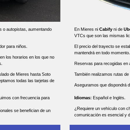
En Mieres ni
Cabify
ni de
Ub
as o autopistas, aumentando
VTCs que son las mismas lic
El precio del trayecto se esta
dor para niños.
mantendrá en todo momento.
en los horarios en los que no
Reservas para recogidas en a
s.
También realizamos rutas de u
aslado de Mieres hasta Soto
eptamos todas las tarjetas de
Aseguramos que dispondrá de u
Idiomas:
Español e Inglés.
tuimos con frecuencia para
¿Requiere un vehículo con ch
sionales se benefician de un
comunicación es esencial y