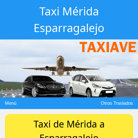
Taxi Mérida
Esparragalejo
Menú
Otros Traslados
Taxi de Mérida a
Esparragalejo