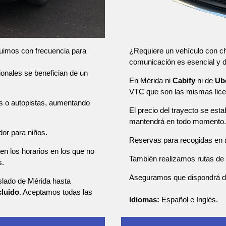
¿Requiere un vehículo con ch
tuimos con frecuencia para
comunicación es esencial y
sionales se benefician de un
En Mérida ni
Cabify
ni de
Ub
VTC que son las mismas lice
as o autopistas, aumentando
El precio del trayecto se esta
mantendrá en todo momento.
dor para niños.
Reservas para recogidas en a
en los horarios en los que no
También realizamos rutas de u
s.
Aseguramos que dispondrá de u
aslado de Mérida hasta
cluido
. Aceptamos todas las
Idiomas:
Español e Inglés.