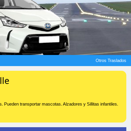
Otros Traslados
lle
 Pueden transportar mascotas. Alzadores y Sillitas infantiles.