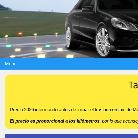
Menú
Ta
Precio 2026 informando antes de iniciar el traslado en taxi de 
El precio es proporcional a los kilómetros
, por lo que acon