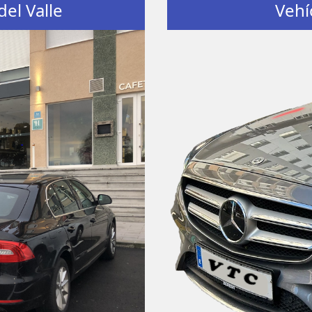
del Valle
Vehí