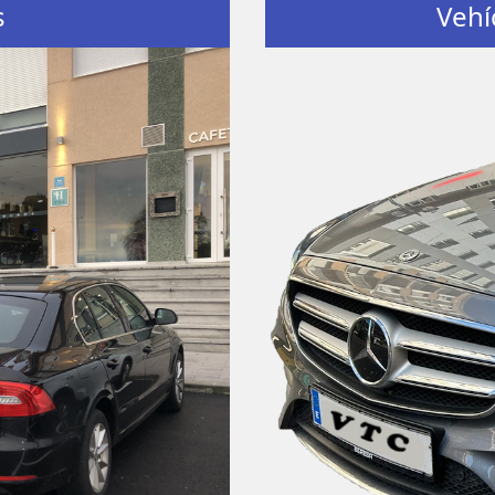
s
Vehí