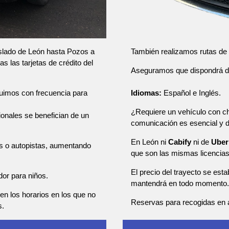
También realizamos rutas de u
raslado de León hasta Pozos a
s las tarjetas de crédito del
Aseguramos que dispondrá de u
Idiomas:
Español e Inglés.
tuimos con frecuencia para
¿Requiere un vehículo con ch
sionales se benefician de un
comunicación es esencial y
En León ni
Cabify
ni de
Uber
as o autopistas, aumentando
que son las mismas licencia
El precio del trayecto se esta
dor para niños.
mantendrá en todo momento.
en los horarios en los que no
Reservas para recogidas en a
s.