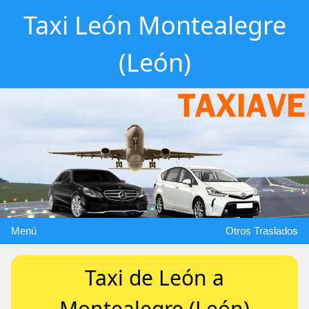
Taxi León Montealegre
(León)
Menú
Otros Traslados
Taxi de León a
Montealegre (León)