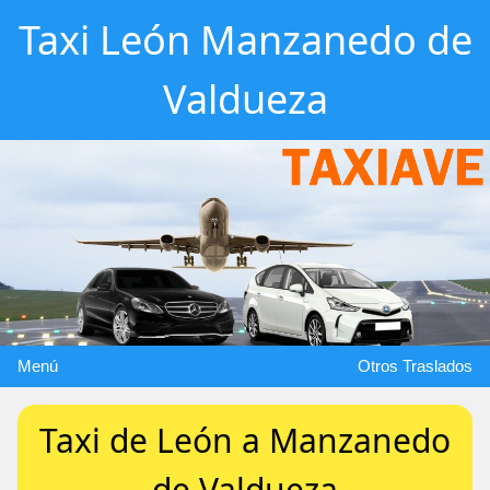
Taxi León Manzanedo de
Valdueza
Menú
Otros Traslados
Taxi de León a Manzanedo
de Valdueza