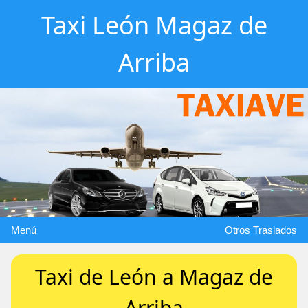
Taxi León Magaz de
Arriba
Menú
Otros Traslados
Taxi de León a Magaz de
Arriba