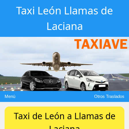
Taxi León Llamas de
Laciana
Menú
Otros Traslados
Taxi de León a Llamas de
Laciana