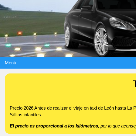
Menú
Precio 2026 Antes de realizar el viaje en taxi de León hasta L
Sillitas infantiles.
El precio es proporcional a los kilómetros
, por lo que acon