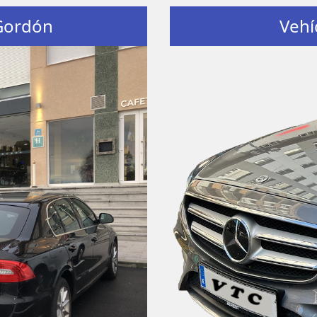
 Gordón
Vehí