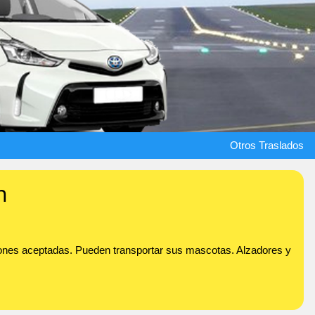
Otros Traslados
n
aciones aceptadas. Pueden transportar sus mascotas. Alzadores y