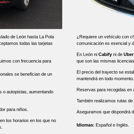
¿Requiere un vehículo con ch
aslado de León hasta La Pola
comunicación es esencial y
ceptamos todas las tarjetas
En León ni
Cabify
ni de
Uber
que son las mismas licencia
tuimos con frecuencia para
El precio del trayecto se esta
sionales se benefician de un
mantendrá en todo momento.
Reservas para recogidas en a
as o autopistas, aumentando
También realizamos rutas de u
dor para niños.
Aseguramos que dispondrá de u
en los horarios en los que no
Idiomas:
Español e Inglés.
s.