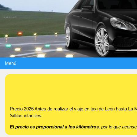
Menú
Precio 2026 Antes de realizar el viaje en taxi de León hasta L
Sillitas infantiles.
El precio es proporcional a los kilómetros
, por lo que acon