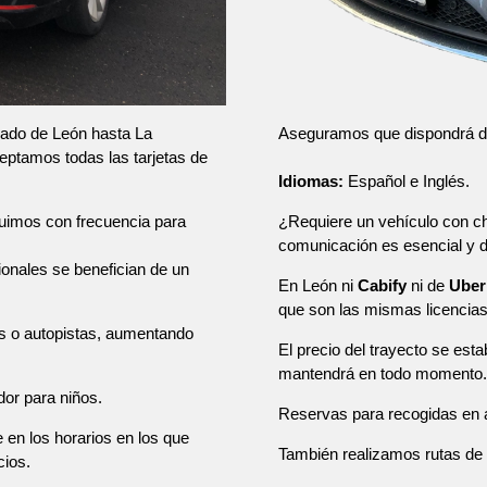
Aseguramos que dispondrá de u
slado de León hasta La
ceptamos todas las tarjetas de
Idiomas:
Español e Inglés.
¿Requiere un vehículo con ch
tuimos con frecuencia para
comunicación es esencial y
sionales se benefician de un
En León ni
Cabify
ni de
Uber
que son las mismas licencia
as o autopistas, aumentando
El precio del trayecto se esta
mantendrá en todo momento.
dor para niños.
Reservas para recogidas en a
e en los horarios en los que
También realizamos rutas de u
cios.