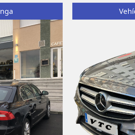
enga
Vehí