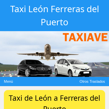
Taxi León Ferreras del
Puerto
Menú
Otros Traslados
Taxi de León a Ferreras del
Puerto