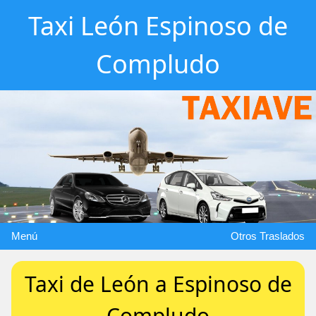
Taxi León Espinoso de
Compludo
Menú
Otros Traslados
Taxi de León a Espinoso de
Compludo