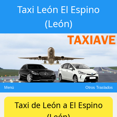
Taxi León El Espino
(León)
Menú
Otros Traslados
Taxi de León a El Espino
(León)