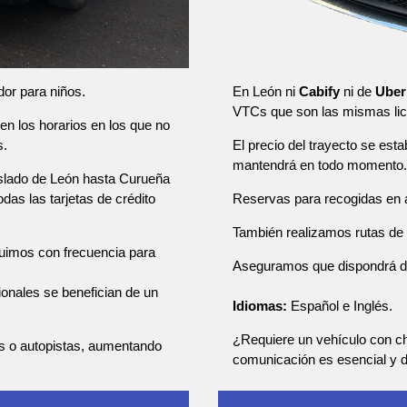
En León ni
Cabify
ni de
Uber
dor para niños.
VTCs que son las mismas lic
en los horarios en los que no
El precio del trayecto se esta
s.
mantendrá en todo momento.
raslado de León hasta Curueña
Reservas para recogidas en a
das las tarjetas de crédito
También realizamos rutas de u
tuimos con frecuencia para
Aseguramos que dispondrá de u
sionales se benefician de un
Idiomas:
Español e Inglés.
¿Requiere un vehículo con ch
as o autopistas, aumentando
comunicación es esencial y