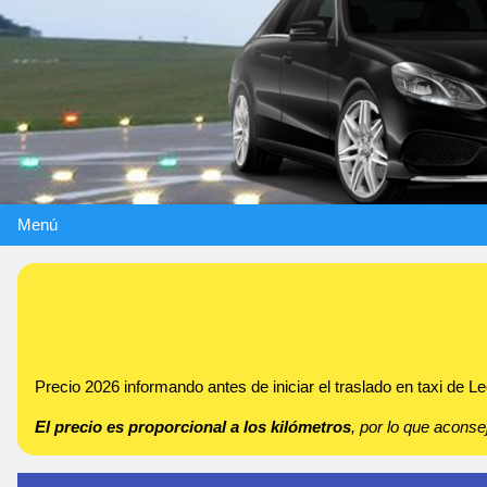
Menú
Precio 2026 informando antes de iniciar el traslado en taxi de 
El precio es proporcional a los kilómetros
, por lo que acon