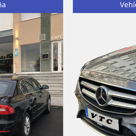
ña
Vehí