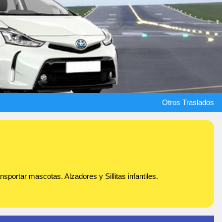
Otros Traslados
portar mascotas. Alzadores y Sillitas infantiles.