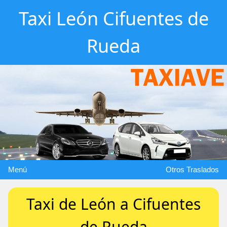
Taxi León Cifuentes de
Rueda
Menú
Otros Traslados
Taxi de León a Cifuentes
de Rueda