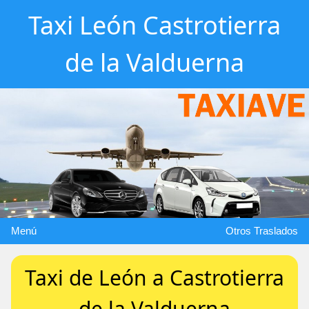
Taxi León Castrotierra
de la Valduerna
Menú
Otros Traslados
Taxi de León a Castrotierra
de la Valduerna