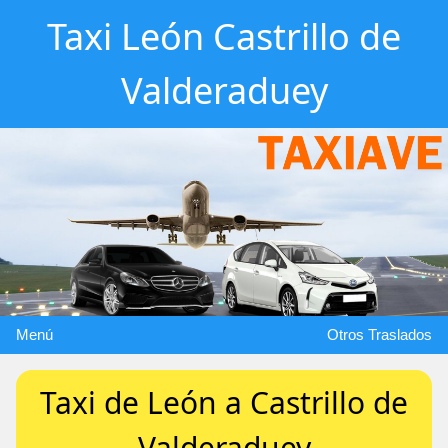
Taxi León Castrillo de
Valderaduey
Menú
Otros Traslados
Taxi de León a Castrillo de
Valderaduey