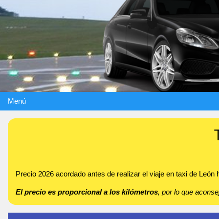
Menú
Precio 2026 acordado antes de realizar el viaje en taxi de León
El precio es proporcional a los kilómetros
, por lo que acon