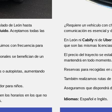
¿Requiere un vehículo con ch
aslado de León hasta
comunicación es esencial y
cluido
. Aceptamos todas las
En León ni
Cabify
ni de
Uber
que son las mismas licencia
tuimos con frecuencia para
El precio del trayecto se esta
sionales se benefician de un
mantendrá en todo momento.
Reservas para recogidas en a
as o autopistas, aumentando
También realizamos rutas de u
dor para niños.
Aseguramos que dispondrá de u
en los horarios en los que no
Idiomas:
Español e Inglés.
s.