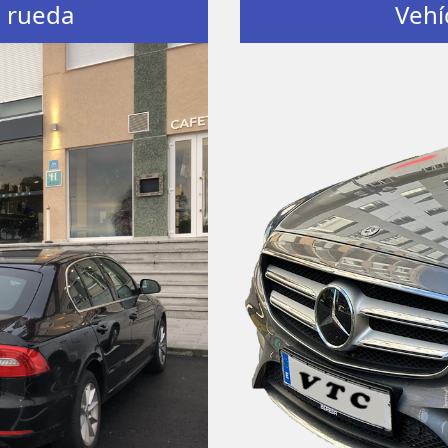
e rueda
Vehí