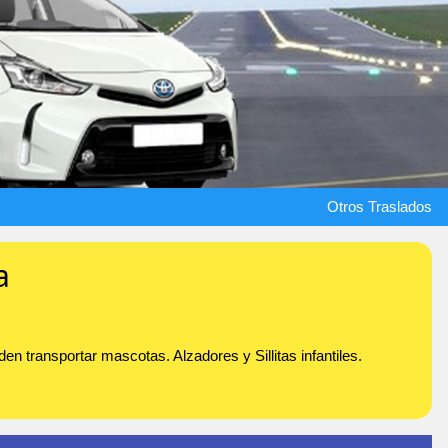
Otros Traslados
a
 transportar mascotas. Alzadores y Sillitas infantiles.