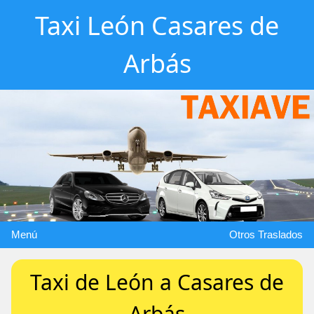
Taxi León Casares de
Arbás
Menú
Otros Traslados
Taxi de León a Casares de
Arbás