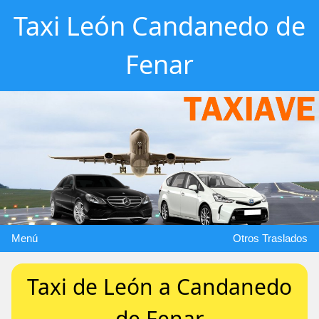
Taxi León Candanedo de
Fenar
Menú
Otros Traslados
Taxi de León a Candanedo
de Fenar