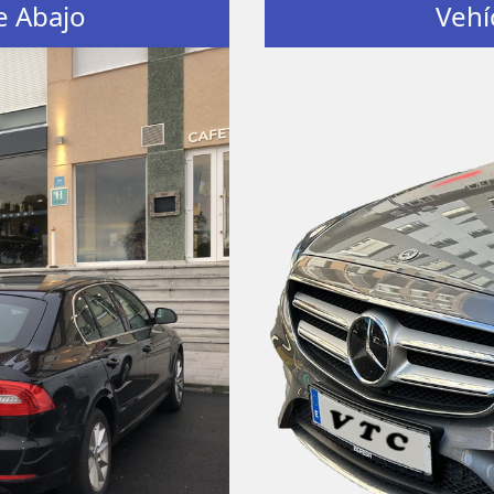
e Abajo
Vehí