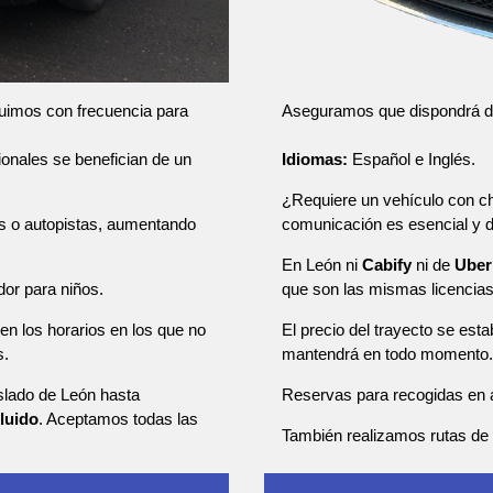
Aseguramos que dispondrá de u
tuimos con frecuencia para
Idiomas:
Español e Inglés.
sionales se benefician de un
¿Requiere un vehículo con ch
comunicación es esencial y
as o autopistas, aumentando
En León ni
Cabify
ni de
Uber
que son las mismas licencia
dor para niños.
El precio del trayecto se esta
en los horarios en los que no
mantendrá en todo momento.
s.
Reservas para recogidas en a
aslado de León hasta
cluido
. Aceptamos todas las
También realizamos rutas de u