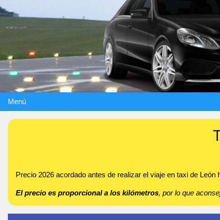
Menú
T
Precio 2026 acordado antes de realizar el viaje en taxi de León
El precio es proporcional a los kilómetros
, por lo que acon