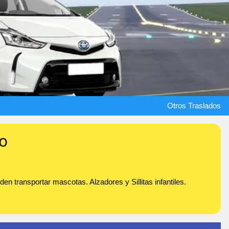
Otros Traslados
jo
n transportar mascotas. Alzadores y Sillitas infantiles.