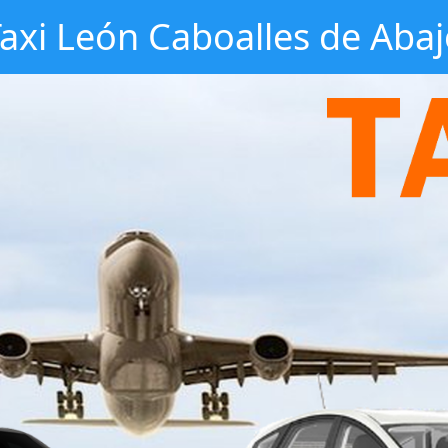
axi León Caboalles de Aba