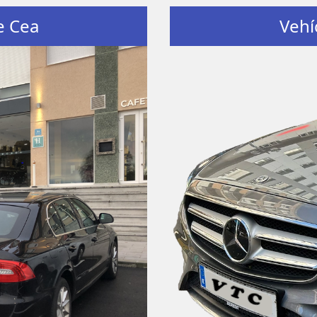
e Cea
Vehí