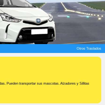
Otros Traslados
as. Pueden transportar sus mascotas. Alzadores y Sillitas