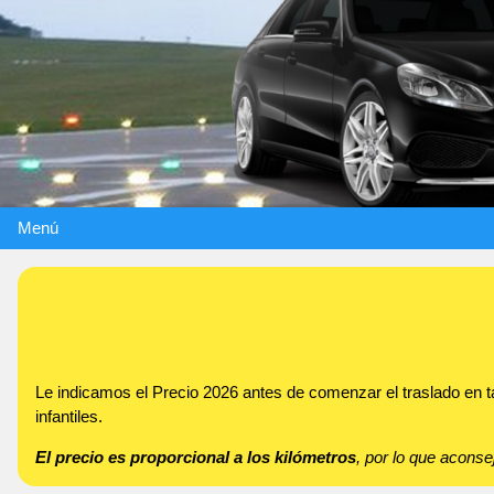
Menú
Le indicamos el Precio 2026 antes de comenzar el traslado en t
infantiles.
El precio es proporcional a los kilómetros
, por lo que acon