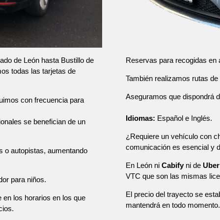
Reservas para recogidas en a
lado de León hasta Bustillo de
os todas las tarjetas de
También realizamos rutas de u
Aseguramos que dispondrá de u
tuimos con frecuencia para
Idiomas:
Español e Inglés.
sionales se benefician de un
¿Requiere un vehículo con ch
comunicación es esencial y
as o autopistas, aumentando
En León ni
Cabify
ni de
Uber
VTC que son las mismas lice
dor para niños.
El precio del trayecto se esta
e en los horarios en los que
mantendrá en todo momento.
cios.