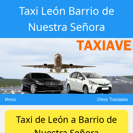
Taxi León Barrio de
Nuestra Señora
Menú
Otros Traslados
Taxi de León a Barrio de
Nuestra Señora