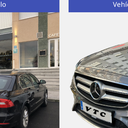
lo
Vehí