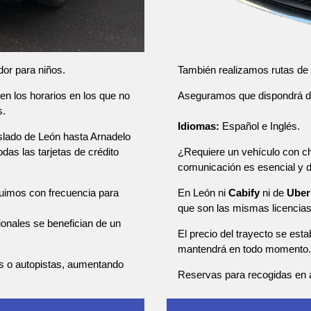
También realizamos rutas de u
dor para niños.
Aseguramos que dispondrá de u
en los horarios en los que no
s.
Idiomas:
Español e Inglés.
aslado de León hasta Arnadelo
¿Requiere un vehículo con ch
das las tarjetas de crédito
comunicación es esencial y
En León ni
Cabify
ni de
Uber
tuimos con frecuencia para
que son las mismas licencia
sionales se benefician de un
El precio del trayecto se esta
mantendrá en todo momento.
as o autopistas, aumentando
Reservas para recogidas en a