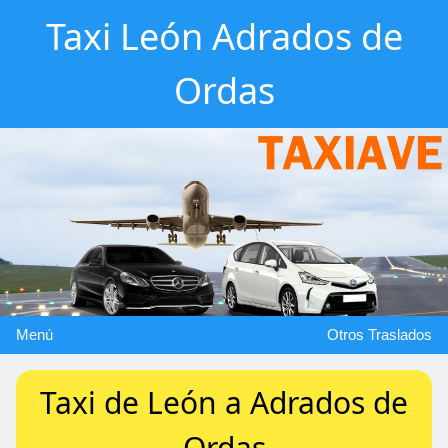
Taxi León Adrados de
Ordas
Menú
Otros Traslados
Taxi de León a Adrados de
Ordas