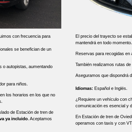
El precio del trayecto se esta
tuimos con frecuencia para
mantendrá en todo momento.
sionales se benefician de un
Reservas para recogidas en a
También realizamos rutas de u
as o autopistas, aumentando
Aseguramos que dispondrá de u
dor para niños.
Idiomas:
Español e Inglés.
en los horarios en los que no
¿Requiere un vehículo con ch
s.
comunicación es esencial y
slado de Estación de tren de
En Estación de tren de Ovied
iva ya incluido
. Aceptamos
operamos con taxis y con VT