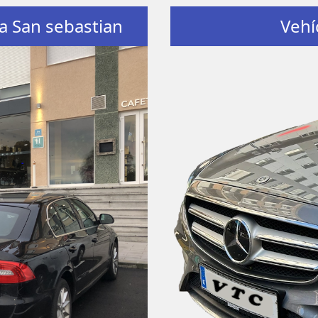
 a San sebastian
Vehí