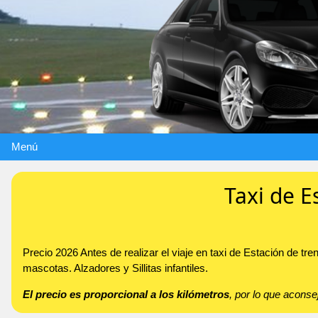
Menú
Taxi de E
Precio 2026 Antes de realizar el viaje en taxi de Estación de t
mascotas. Alzadores y Sillitas infantiles.
El precio es proporcional a los kilómetros
, por lo que acon