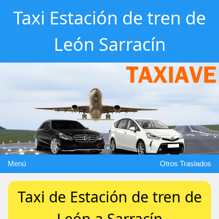
Taxi Estación de tren de
León Sarracín
Menú
Otros Traslados
Taxi de Estación de tren de
León a Sarracín