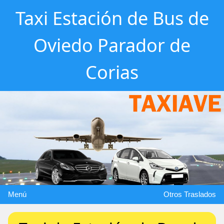
Taxi Estación de Bus de
Oviedo Parador de
Corias
Menú
Otros Traslados