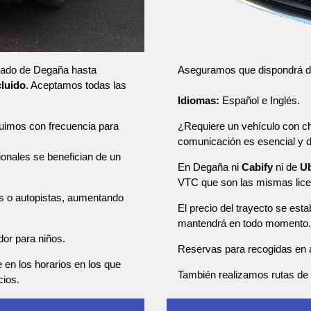
Aseguramos que dispondrá de u
slado de Degaña hasta
cluido
. Aceptamos todas las
Idiomas:
Español e Inglés.
¿Requiere un vehículo con ch
tuimos con frecuencia para
comunicación es esencial y
sionales se benefician de un
En Degaña ni
Cabify
ni de
U
VTC que son las mismas lice
as o autopistas, aumentando
El precio del trayecto se esta
mantendrá en todo momento.
dor para niños.
Reservas para recogidas en a
e en los horarios en los que
También realizamos rutas de u
cios.