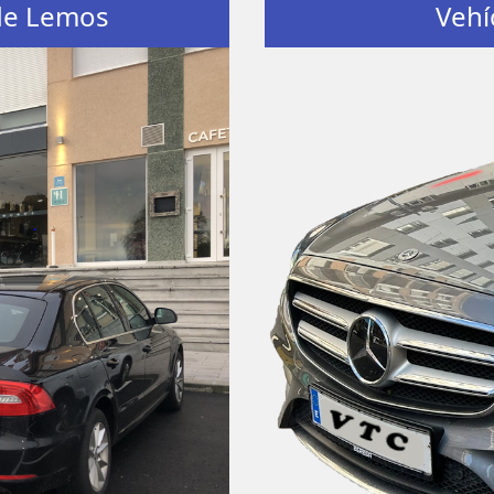
de Lemos
Vehí