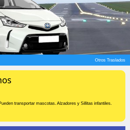
Otros Traslados
mos
den transportar mascotas. Alzadores y Sillitas infantiles.