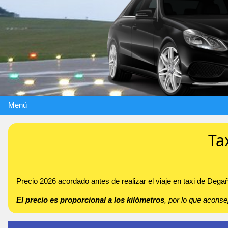
Menú
Ta
Precio 2026 acordado antes de realizar el viaje en taxi de Deg
El precio es proporcional a los kilómetros
, por lo que acon