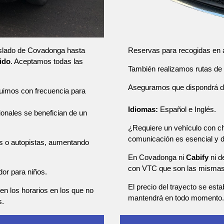
Reservas para recogidas en a
raslado de Covadonga hasta
uido
. Aceptamos todas las
También realizamos rutas de u
Aseguramos que dispondrá de u
tuimos con frecuencia para
Idiomas:
Español e Inglés.
sionales se benefician de un
¿Requiere un vehículo con ch
comunicación es esencial y
as o autopistas, aumentando
En Covadonga ni
Cabify
ni 
con VTC que son las mismas 
dor para niños.
El precio del trayecto se esta
en los horarios en los que no
mantendrá en todo momento.
s.