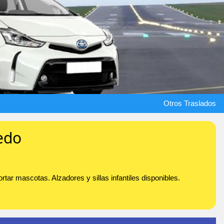
Otros Traslados
edo
tar mascotas. Alzadores y sillas infantiles disponibles.