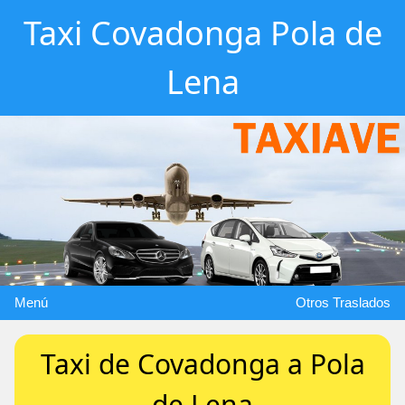
Taxi Covadonga Pola de
Lena
Menú
Otros Traslados
Taxi de Covadonga a Pola
de Lena