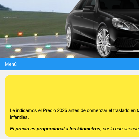
Menú
Le indicamos el Precio 2026 antes de comenzar el traslado en 
infantiles.
El precio es proporcional a los kilómetros
, por lo que acon