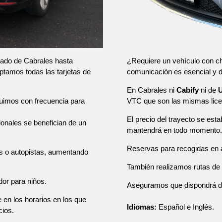
¿Requiere un vehículo con ch
slado de Cabrales hasta
comunicación es esencial y
ptamos todas las tarjetas de
En Cabrales ni
Cabify
ni de
VTC que son las mismas lice
tuimos con frecuencia para
El precio del trayecto se esta
sionales se benefician de un
mantendrá en todo momento.
Reservas para recogidas en a
as o autopistas, aumentando
También realizamos rutas de u
dor para niños.
Aseguramos que dispondrá de u
e en los horarios en los que
Idiomas:
Español e Inglés.
cios.