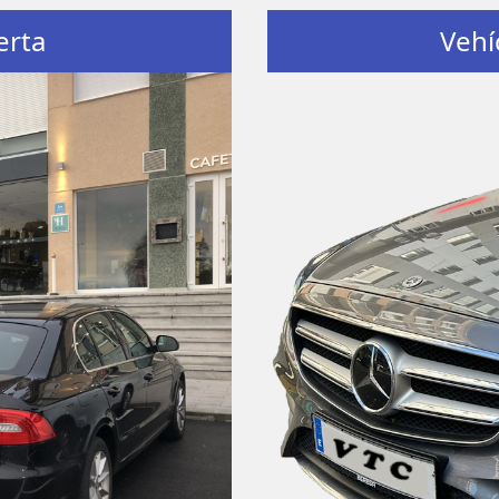
erta
Vehí