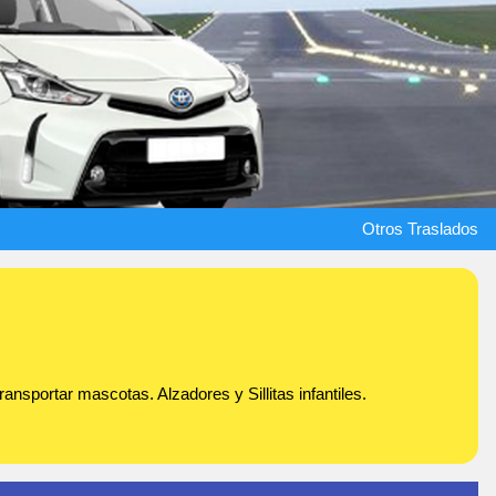
Otros Traslados
nsportar mascotas. Alzadores y Sillitas infantiles.