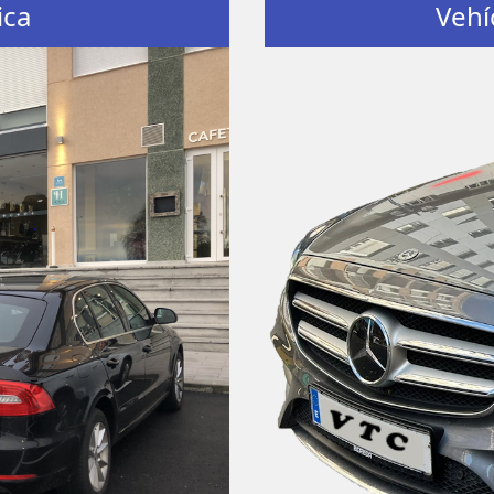
ica
Vehí