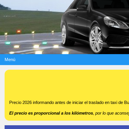
Menú
Precio 2026 informando antes de iniciar el traslado en taxi de 
El precio es proporcional a los kilómetros
, por lo que acon