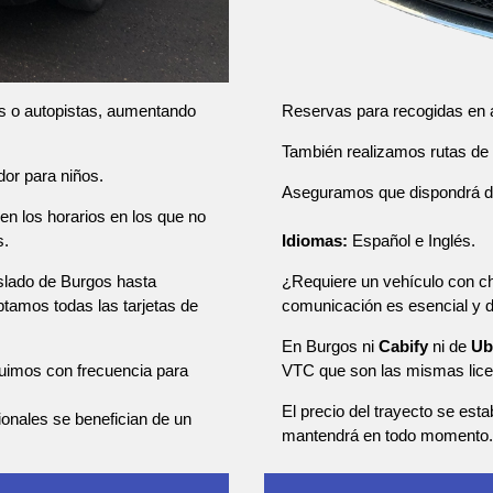
Reservas para recogidas en a
as o autopistas, aumentando
También realizamos rutas de u
dor para niños.
Aseguramos que dispondrá de u
en los horarios en los que no
Idiomas:
Español e Inglés.
s.
¿Requiere un vehículo con ch
aslado de Burgos hasta
comunicación es esencial y
ptamos todas las tarjetas de
En Burgos ni
Cabify
ni de
Ub
VTC que son las mismas lice
tuimos con frecuencia para
El precio del trayecto se esta
sionales se benefician de un
mantendrá en todo momento.