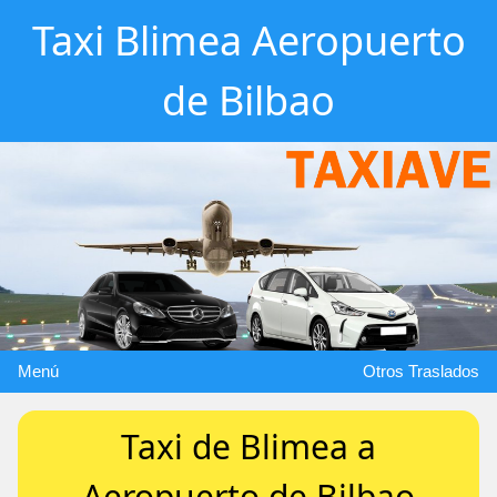
Taxi Blimea Aeropuerto
de Bilbao
Menú
Otros Traslados
Taxi de Blimea a
Aeropuerto de Bilbao