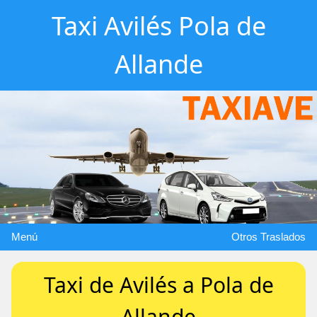
Taxi Avilés Pola de
Allande
Menú
Otros Traslados
Taxi de Avilés a Pola de
Allande