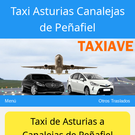
Taxi Asturias Canalejas
de Peñafiel
Menú
Otros Traslados
Taxi de Asturias a
Canalejas de Peñafiel