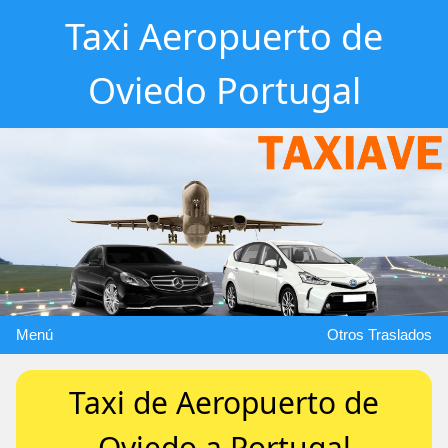
Taxi Aeropuerto de
Oviedo Portugal
Menú
Otros Traslados
Taxi de Aeropuerto de
Oviedo a Portugal