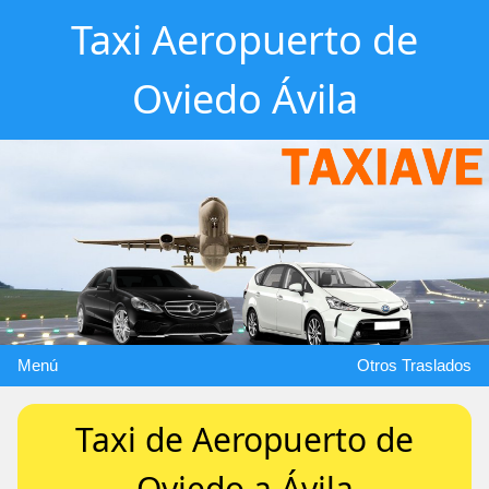
Taxi Aeropuerto de
Oviedo Ávila
Menú
Otros Traslados
Taxi de Aeropuerto de
Oviedo a Ávila