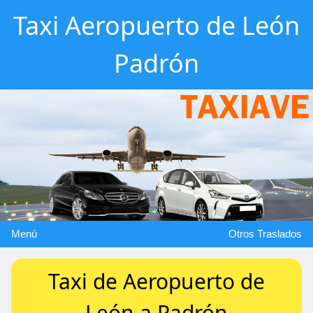
Taxi Aeropuerto de León
Padrón
Menú
Otros Traslados
Taxi de Aeropuerto de
León a Padrón