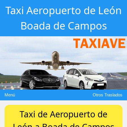
Taxi Aeropuerto de León
Boada de Campos
Menú
Otros Traslados
Taxi de Aeropuerto de
León a Boada de Campos