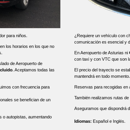
¿Requiere un vehículo con ch
dor para niños.
comunicación es esencial y
en los horarios en los que no
En Aeropuerto de Asturias ni
s.
con taxi y con VTC que son 
aslado de Aeropuerto de
El precio del trayecto se esta
ncluido
. Aceptamos todas las
mantendrá en todo momento.
Reservas para recogidas en a
tuimos con frecuencia para
También realizamos rutas de u
sionales se benefician de un
Aseguramos que dispondrá de u
as o autopistas, aumentando
Idiomas:
Español e Inglés.