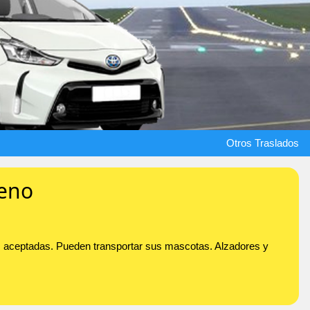
Otros Traslados
ieno
es aceptadas. Pueden transportar sus mascotas. Alzadores y