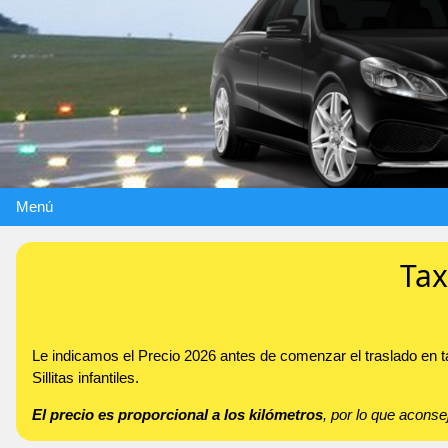
Menú
Tax
Le indicamos el Precio 2026 antes de comenzar el traslado en 
Sillitas infantiles.
El precio es proporcional a los kilómetros
, por lo que acon