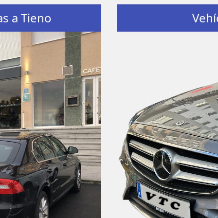
as a Tieno
Vehí