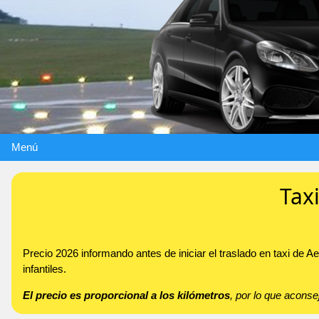
Menú
Tax
Precio 2026 informando antes de iniciar el traslado en taxi de
infantiles.
El precio es proporcional a los kilómetros
, por lo que acon