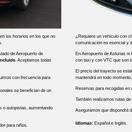
¿Requiere un vehículo con ch
en los horarios en los que no
comunicación es esencial y
s.
En Aeropuerto de Asturias ni
aslado de Aeropuerto de
con taxi y con VTC que son 
incluido
. Aceptamos todas
El precio del trayecto se esta
mantendrá en todo momento.
tuimos con frecuencia para
Reservas para recogidas en a
sionales se benefician de un
También realizamos rutas de u
as o autopistas, aumentando
Aseguramos que dispondrá de u
Idiomas:
Español e Inglés.
dor para niños.