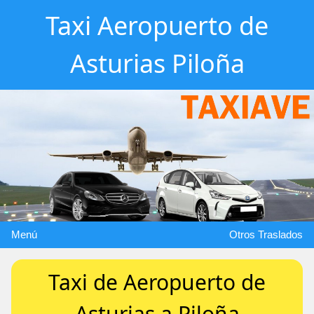
Taxi Aeropuerto de
Asturias Piloña
Menú
Otros Traslados
Taxi de Aeropuerto de
Asturias a Piloña