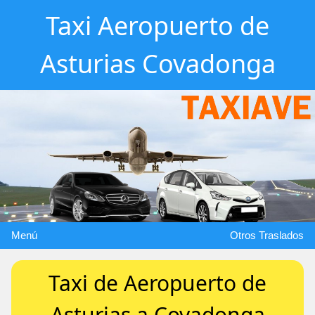
Taxi Aeropuerto de
Asturias Covadonga
Menú
Otros Traslados
Taxi de Aeropuerto de
Asturias a Covadonga